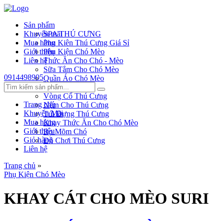
Sản phẩm
Khuyến mãi
SPA THÚ CƯNG
Mua hàng
Phụ Kiên Thú Cưng Giá Sỉ
Giới thiệu
Phụ Kiện Chó Mèo
Liên hệ
Thức Ăn Cho Chó - Mèo
Sữa Tắm Cho Chó Mèo
0914498905
Quần Áo Chó Mèo
Dây Xích Chó
Vòng Cổ Thú Cưng
Trang chủ
Nệm Cho Thú Cưng
Khuyến Mãi
Túi Đựng Thú Cưng
Mua hàng
Khay Thức Ăn Cho Chó Mèo
Giới thiệu
Rọ Mõm Chó
Giỏ hàng
Đồ Chơi Thú Cưng
Liên hệ
Trang chủ
»
Phụ Kiện Chó Mèo
KHAY CÁT CHO MÈO SURI