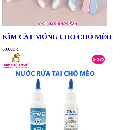
KÌM CẮT MÓNG CHO CHÓ MÈO
60,000 đ