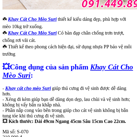
☘️
Khay Cát Cho Mèo Suri
thiết kế kiểu dáng đẹp, phù hợp với
mèo 10kg trở xuống.
☘️
Khay Cát Cho Mèo Suri
Có bàn đạp chân chống trơn trượt,
chống rơi vãi cát.
☘️ Thiết kế theo phong cách hiện đại, sử dụng nhựa PP bảo vệ môi
trường
💥Công dụng của sản phẩm
Khay Cát Cho
Mèo Suri
:
-
Khay cát cho mèo Suri
giúp thú cưng đi vệ sinh được dễ dàng
hơn.
- Xẻng đi kèm giúp bạn dễ dàng dọn dẹp, lau chùi và vệ sinh hơn;
không bị vấy bẩn ra khắp nhà.
- Phần nắp cong vào bên trong giúp cho cát vệ sinh không bị bắn
tung tóe khi thú cưng đi vệ sinh.
💥 Kích thước: Dài 49cm Ngang 45cm Sâu 15cm Cao 22cm.
Mã số: S-070