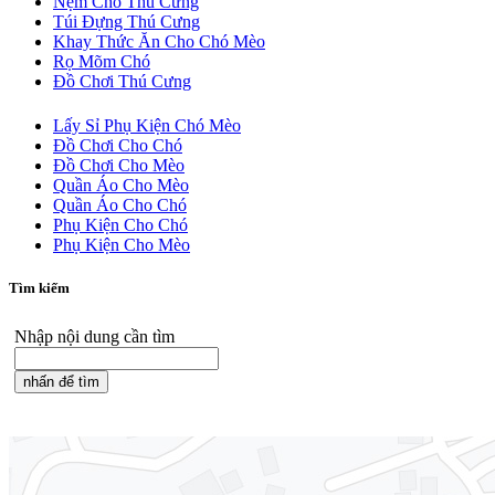
Nệm Cho Thú Cưng
Túi Đựng Thú Cưng
Khay Thức Ăn Cho Chó Mèo
Rọ Mõm Chó
Đồ Chơi Thú Cưng
Lấy Sỉ Phụ Kiện Chó Mèo
Đồ Chơi Cho Chó
Đồ Chơi Cho Mèo
Quần Áo Cho Mèo
Quần Áo Cho Chó
Phụ Kiện Cho Chó
Phụ Kiện Cho Mèo
Tìm kiếm
Nhập nội dung cần tìm