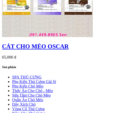
CÁT CHO MÈO OSCAR
65,000 đ
Sản phẩm
SPA THÚ CƯNG
Phụ Kiên Thú Cưng Giá Sỉ
Phụ Kiện Chó Mèo
Thức Ăn Cho Chó - Mèo
Sữa Tắm Cho Chó Mèo
Quần Áo Chó Mèo
Dây Xích Chó
Vòng Cổ Thú Cưng