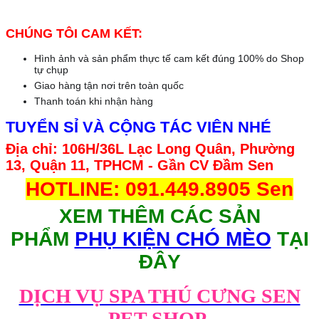
CHÚNG TÔI CAM KẾT:
Hình ảnh và sản phẩm thực tế cam kết đúng 100% do Shop
tự chụp
Giao hàng tận nơi trên toàn quốc
Thanh toán khi nhận hàng
TUYỂN SỈ VÀ CỘNG TÁC VIÊN NHÉ
Địa chỉ: 106H/36L Lạc Long Quân, Phường
13, Quận 11, TPHCM - Gần CV Đầm Sen
HOTLINE: 091.449.8905 Sen
XEM THÊM CÁC SẢN
PHẨM
PHỤ KIỆN CHÓ MÈO
TẠI
ĐÂY
DỊCH VỤ SPA THÚ CƯNG SEN
PET SHOP