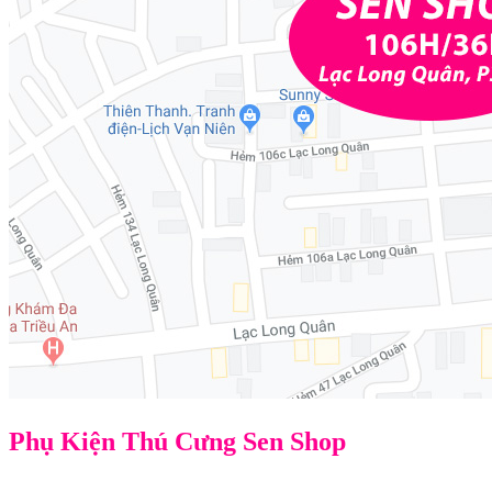
Phụ Kiện Thú Cưng Sen Shop
Địa chỉ: 106H/36L Lạc Long Quân, P3, Q11, TPHCM