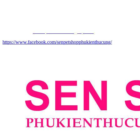
Điện thoại: 0914498905 Sen
Email: phukienthucungdep@gmail.com
Website chính:
ww
w.phukienthucungdep.com
https://www.facebook.com/senpetshopphukienthucung/