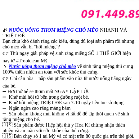
🌿
NƯỚC UỐNG THƠM MIỆNG CHÓ MÈO
NHANH VÀ
TRIỆT ĐỂ
Bạn chịu khó đánh răng các kiểu, dùng đủ loại sản phẩm rồi nhưng
chó mèo vẫn bị "hôi miệng"?
👉 Thử ngay giải pháp vệ sinh răng miệng SỐ 1 THẾ GIỚI hiện
nay từ #Tropiclean Mỹ.
💧
Nước uống thơm miệng chó mèo
vệ sinh răng miệng thú cưng
100% thiên nhiên an toàn với sức khỏe thú cưng.
👉 Chỉ cần hòa 1 nắp sản phẩm vào nửa lít nước uống hằng ngày
của bé.
➖ Hơi thở bé sẽ thơm mát NGAY LẬP TỨC
➖ Khử mùi hôi từ bên trong đường ruột bé.
➖ Khử hôi miệng TRIỆT ĐỂ sau 7-10 ngày liên tục sử dụng.
➖ Ngăn ngừa cao răng mảng bám
➖ Sản phẩm không mùi không vị rất dễ để tập thói quen vệ sinh
răng miệng cho bé.
🇺🇸 Sản phẩm được Hiệp hội thú y Hoa Kì chứng nhận thiên
nhiên và an toàn với sức khỏe của thú cưng.
🇺🇸 Bán chạy số 1 tại Mỹ và có mặt trên 80 quốc gia trên thế giới.