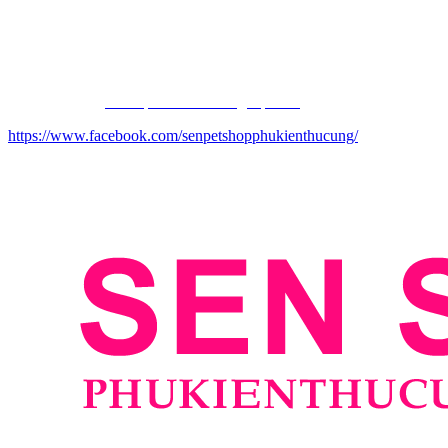
Điện thoại: 0914498905 Sen
Email: phukienthucungdep@gmail.com
Website chính:
ww
w.phukienthucungdep.com
https://www.facebook.com/senpetshopphukienthucung/