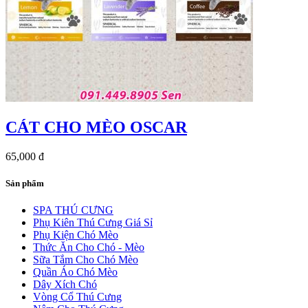
CÁT CHO MÈO OSCAR
65,000 đ
Sản phẩm
SPA THÚ CƯNG
Phụ Kiên Thú Cưng Giá Sỉ
Phụ Kiện Chó Mèo
Thức Ăn Cho Chó - Mèo
Sữa Tắm Cho Chó Mèo
Quần Áo Chó Mèo
Dây Xích Chó
Vòng Cổ Thú Cưng