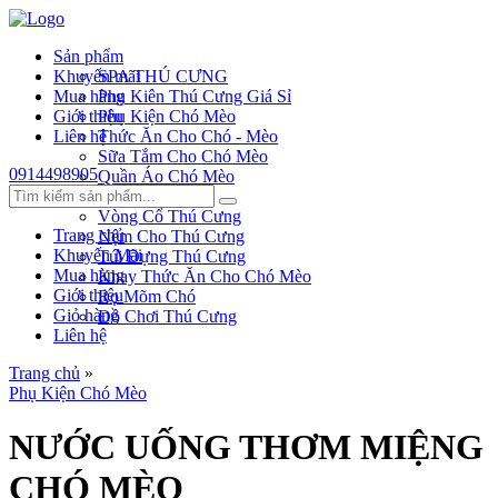
Sản phẩm
Khuyến mãi
SPA THÚ CƯNG
Mua hàng
Phụ Kiên Thú Cưng Giá Sỉ
Giới thiệu
Phụ Kiện Chó Mèo
Liên hệ
Thức Ăn Cho Chó - Mèo
Sữa Tắm Cho Chó Mèo
0914498905
Quần Áo Chó Mèo
Dây Xích Chó
Vòng Cổ Thú Cưng
Trang chủ
Nệm Cho Thú Cưng
Khuyến Mãi
Túi Đựng Thú Cưng
Mua hàng
Khay Thức Ăn Cho Chó Mèo
Giới thiệu
Rọ Mõm Chó
Giỏ hàng
Đồ Chơi Thú Cưng
Liên hệ
Trang chủ
»
Phụ Kiện Chó Mèo
NƯỚC UỐNG THƠM MIỆNG
CHÓ MÈO