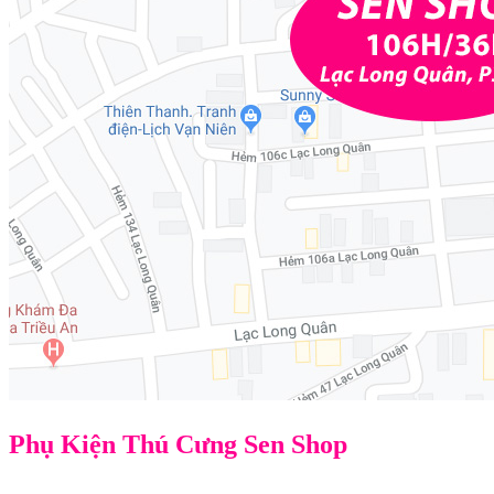
Phụ Kiện Thú Cưng Sen Shop
Địa chỉ: 106H/36L Lạc Long Quân, P3, Q11, TPHCM