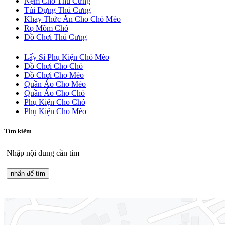
Nệm Cho Thú Cưng
Túi Đựng Thú Cưng
Khay Thức Ăn Cho Chó Mèo
Rọ Mõm Chó
Đồ Chơi Thú Cưng
Lấy Sỉ Phụ Kiện Chó Mèo
Đồ Chơi Cho Chó
Đồ Chơi Cho Mèo
Quần Áo Cho Mèo
Quần Áo Cho Chó
Phụ Kiện Cho Chó
Phụ Kiện Cho Mèo
Tìm kiếm
Nhập nội dung cần tìm