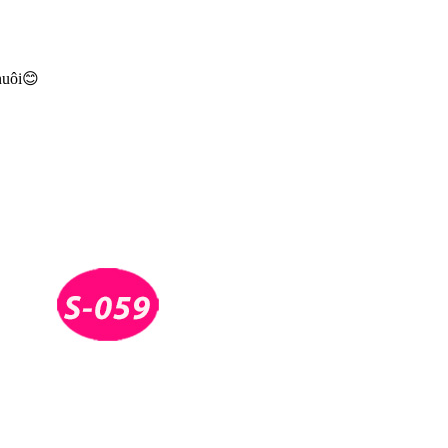
 nuôi😊