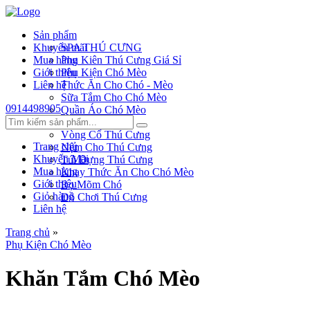
Sản phẩm
Khuyến mãi
SPA THÚ CƯNG
Mua hàng
Phụ Kiên Thú Cưng Giá Sỉ
Giới thiệu
Phụ Kiện Chó Mèo
Liên hệ
Thức Ăn Cho Chó - Mèo
Sữa Tắm Cho Chó Mèo
0914498905
Quần Áo Chó Mèo
Dây Xích Chó
Vòng Cổ Thú Cưng
Trang chủ
Nệm Cho Thú Cưng
Khuyến Mãi
Túi Đựng Thú Cưng
Mua hàng
Khay Thức Ăn Cho Chó Mèo
Giới thiệu
Rọ Mõm Chó
Giỏ hàng
Đồ Chơi Thú Cưng
Liên hệ
Trang chủ
»
Phụ Kiện Chó Mèo
Khăn Tắm Chó Mèo