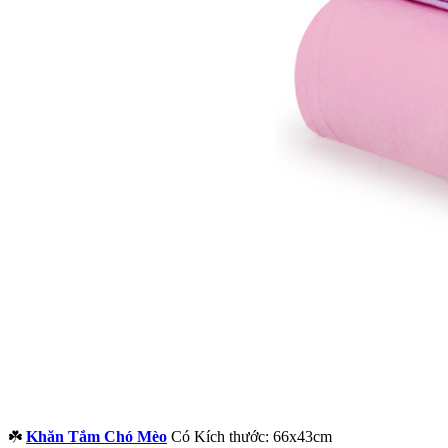
☘️
Khăn Tắm Chó Mèo
Có Kích thước: 66x43cm