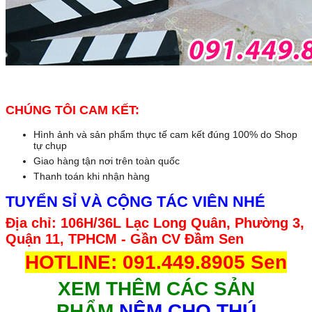
CHÚNG TÔI CAM KẾT:
Hình ảnh và sản phẩm thực tế cam kết đúng 100% do Shop
tự chụp
Giao hàng tận nơi trên toàn quốc
Thanh toán khi nhận hàng
TUYỂN SỈ VÀ CỘNG TÁC VIÊN NHÉ
Địa chỉ: 106H/36L Lạc Long Quân, Phường 3,
Quận 11, TPHCM - Gần CV Đầm Sen
HOTLINE: 091.449.8905 Sen
XEM THÊM CÁC SẢN
PHẨM
N
ỆM CHO THÚ