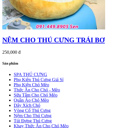
NỆM CHO THÚ CƯNG TRÁI BƠ
250,000 đ
Sản phẩm
SPA THÚ CƯNG
Phụ Kiên Thú Cưng Giá Sỉ
Phụ Kiện Chó Mèo
Thức Ăn Cho Chó - Mèo
Sữa Tắm Cho Chó Mèo
Quần Áo Chó Mèo
Dây Xích Chó
Vòng Cổ Thú Cưng
Nệm Cho Thú Cưng
Túi Đựng Thú Cưng
Khay Thức Ăn Cho Chó Mèo