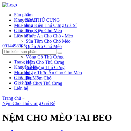
Sản phẩm
Khuyến mãi
SPA THÚ CƯNG
Mua hàng
Phụ Kiên Thú Cưng Giá Sỉ
Giới thiệu
Phụ Kiện Chó Mèo
Liên hệ
Thức Ăn Cho Chó - Mèo
Sữa Tắm Cho Chó Mèo
0914498905
Quần Áo Chó Mèo
Dây Xích Chó
Vòng Cổ Thú Cưng
Trang chủ
Nệm Cho Thú Cưng
Khuyến Mãi
Túi Đựng Thú Cưng
Mua hàng
Khay Thức Ăn Cho Chó Mèo
Giới thiệu
Rọ Mõm Chó
Giỏ hàng
Đồ Chơi Thú Cưng
Liên hệ
Trang chủ
»
Nệm Cho Thú Cưng Giá Rẻ
NỆM CHO MÈO TAI BEO