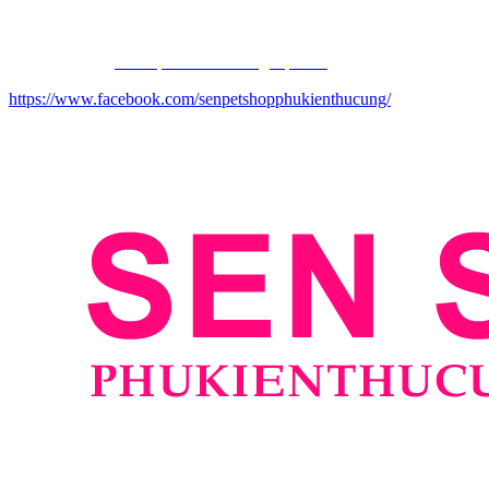
Email: phukienthucungdep@gmail.com
Website chính:
ww
w.phukienthucungdep.com
https://www.facebook.com/senpetshopphukienthucung/