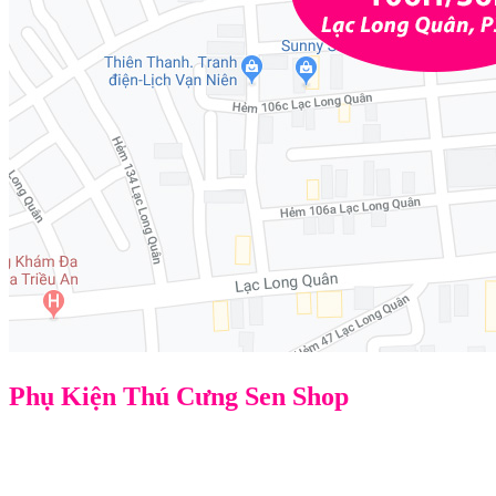
Phụ Kiện Thú Cưng Sen Shop
Địa chỉ: 106H/36L Lạc Long Quân, P3, Q11, TPHCM
Điện thoại: 0914498905 Sen