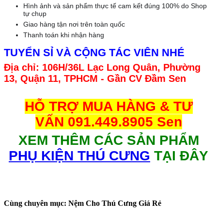
Hình ảnh và sản phẩm thực tế cam kết đúng 100% do Shop
tự chụp
Giao hàng tận nơi trên toàn quốc
Thanh toán khi nhận hàng
TUYỂN SỈ VÀ CỘNG TÁC VIÊN NHÉ
Địa chỉ: 106H/36L Lạc Long Quân, Phường
13, Quận 11, TPHCM - Gần CV Đầm Sen
HỖ TRỢ MUA HÀNG & TƯ
VẤN 091.449.8905 Sen
XEM THÊM CÁC SẢN PHẨM
PHỤ KIỆN THÚ CƯNG
TẠI ĐÂY
Cùng chuyên mục: Nệm Cho Thú Cưng Giá Rẻ