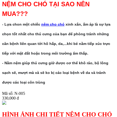
NỆM CHO CHÓ TẠI SAO NÊN
MUA???
- Lựa chon một chiếc
nệm cho chó
xinh xắn, ấm áp là sự lựa
chọn tốt nhất cho thú cưng của bạn để phòng tránh những
căn bệnh liên quan tới hô hấp, da,...khi bé nằm tiếp xúc trực
tiếp với mặt đất hoặc trong môi trường ẩm thấp.
- Nằm nệm giúp thú cưng giữ được cơ thể khô ráo, bộ lông
sạch sẽ, mượt mà và sẽ ko bị các loại bệnh về da và tránh
được các loại côn trùng
Mã số: N-005
330,000 đ
HÌNH ẢNH CHI TIẾT NỆM CHO CHÓ