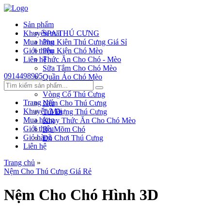
Sản phẩm
Khuyến mãi
SPA THÚ CƯNG
Mua hàng
Phụ Kiên Thú Cưng Giá Sỉ
Giới thiệu
Phụ Kiện Chó Mèo
Liên hệ
Thức Ăn Cho Chó - Mèo
Sữa Tắm Cho Chó Mèo
0914498905
Quần Áo Chó Mèo
Dây Xích Chó
Vòng Cổ Thú Cưng
Trang chủ
Nệm Cho Thú Cưng
Khuyến Mãi
Túi Đựng Thú Cưng
Mua hàng
Khay Thức Ăn Cho Chó Mèo
Giới thiệu
Rọ Mõm Chó
Giỏ hàng
Đồ Chơi Thú Cưng
Liên hệ
Trang chủ
»
Nệm Cho Thú Cưng Giá Rẻ
Nệm Cho Chó Hình 3D