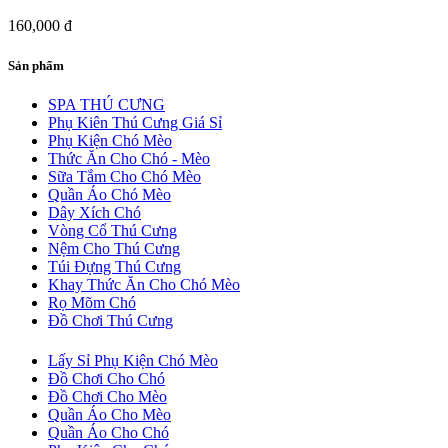
160,000 đ
Sản phẩm
SPA THÚ CƯNG
Phụ Kiên Thú Cưng Giá Sỉ
Phụ Kiện Chó Mèo
Thức Ăn Cho Chó - Mèo
Sữa Tắm Cho Chó Mèo
Quần Áo Chó Mèo
Dây Xích Chó
Vòng Cổ Thú Cưng
Nệm Cho Thú Cưng
Túi Đựng Thú Cưng
Khay Thức Ăn Cho Chó Mèo
Rọ Mõm Chó
Đồ Chơi Thú Cưng
Lấy Sỉ Phụ Kiện Chó Mèo
Đồ Chơi Cho Chó
Đồ Chơi Cho Mèo
Quần Áo Cho Mèo
Quần Áo Cho Chó