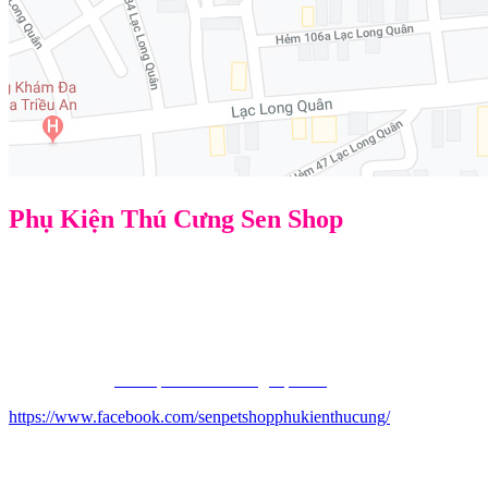
Phụ Kiện Thú Cưng Sen Shop
Địa chỉ: 106H/36L Lạc Long Quân, P3, Q11, TPHCM
Điện thoại: 0914498905 Sen
Email: phukienthucungdep@gmail.com
Website chính:
ww
w.phukienthucungdep.com
https://www.facebook.com/senpetshopphukienthucung/