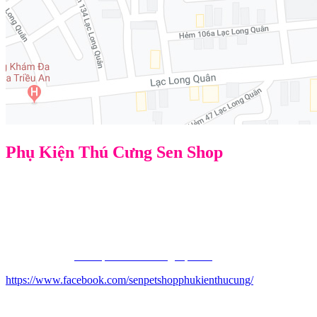
Phụ Kiện Thú Cưng Sen Shop
Địa chỉ: 106H/36L Lạc Long Quân, P3, Q11, TPHCM
Điện thoại: 0914498905 Sen
Email: phukienthucungdep@gmail.com
Website chính:
ww
w.phukienthucungdep.com
https://www.facebook.com/senpetshopphukienthucung/