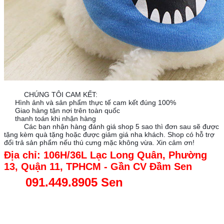
✊
✊
CHÚNG TÔI CAM KẾT:
Hình ảnh và sản phẩm thực tế cam kết đúng 100%
☑️
Giao hàng tận nơi trên toàn quốc
☑️
thanh toán khi nhận hàng
☑️
🌹
🌹
Các bạn nhận hàng đánh giá shop 5 sao thì đơn sau sẽ được
tặng kèm quà tặng hoặc được giảm giá nha khách. Shop có hỗ trợ
đổi trả sản phẩm nếu thú cưng mặc không vừa. Xin cảm ơn!
Địa chỉ: 106H/36L Lạc Long Quân, Phường
13, Quận 11, TPHCM - Gần CV Đầm Sen
091.449.8905 Sen
☎️☎️
☎️