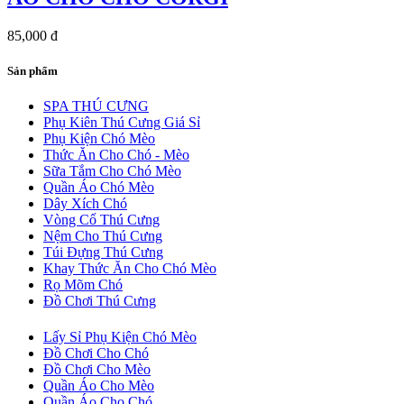
85,000 đ
Sản phẩm
SPA THÚ CƯNG
Phụ Kiên Thú Cưng Giá Sỉ
Phụ Kiện Chó Mèo
Thức Ăn Cho Chó - Mèo
Sữa Tắm Cho Chó Mèo
Quần Áo Chó Mèo
Dây Xích Chó
Vòng Cổ Thú Cưng
Nệm Cho Thú Cưng
Túi Đựng Thú Cưng
Khay Thức Ăn Cho Chó Mèo
Rọ Mõm Chó
Đồ Chơi Thú Cưng
Lấy Sỉ Phụ Kiện Chó Mèo
Đồ Chơi Cho Chó
Đồ Chơi Cho Mèo
Quần Áo Cho Mèo
Quần Áo Cho Chó