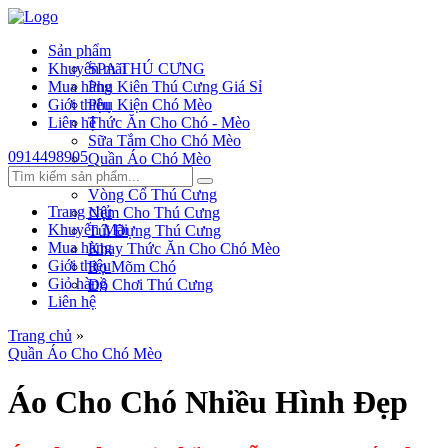
Sản phẩm
Khuyến mãi
SPA THÚ CƯNG
Mua hàng
Phụ Kiên Thú Cưng Giá Sỉ
Giới thiệu
Phụ Kiện Chó Mèo
Liên hệ
Thức Ăn Cho Chó - Mèo
Sữa Tắm Cho Chó Mèo
0914498905
Quần Áo Chó Mèo
Dây Xích Chó
Vòng Cổ Thú Cưng
Trang chủ
Nệm Cho Thú Cưng
Khuyến Mãi
Túi Đựng Thú Cưng
Mua hàng
Khay Thức Ăn Cho Chó Mèo
Giới thiệu
Rọ Mõm Chó
Giỏ hàng
Đồ Chơi Thú Cưng
Liên hệ
Trang chủ
»
Quần Áo Cho Chó Mèo
Áo Cho Chó Nhiều Hình Đẹp