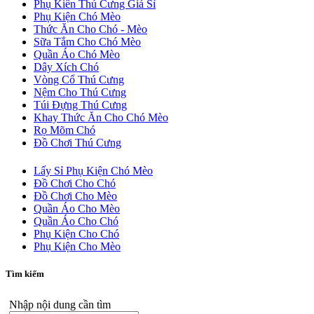
Phụ Kiên Thú Cưng Giá Sỉ
Phụ Kiện Chó Mèo
Thức Ăn Cho Chó - Mèo
Sữa Tắm Cho Chó Mèo
Quần Áo Chó Mèo
Dây Xích Chó
Vòng Cổ Thú Cưng
Nệm Cho Thú Cưng
Túi Đựng Thú Cưng
Khay Thức Ăn Cho Chó Mèo
Rọ Mõm Chó
Đồ Chơi Thú Cưng
Lấy Sỉ Phụ Kiện Chó Mèo
Đồ Chơi Cho Chó
Đồ Chơi Cho Mèo
Quần Áo Cho Mèo
Quần Áo Cho Chó
Phụ Kiện Cho Chó
Phụ Kiện Cho Mèo
Tìm kiếm
Nhập nội dung cần tìm