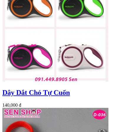
Dây Dắt Chó Tự Cuốn
140,000 đ