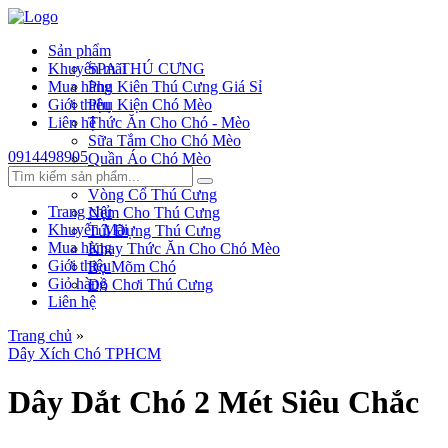
Sản phẩm
Khuyến mãi
SPA THÚ CƯNG
Mua hàng
Phụ Kiên Thú Cưng Giá Sỉ
Giới thiệu
Phụ Kiện Chó Mèo
Liên hệ
Thức Ăn Cho Chó - Mèo
Sữa Tắm Cho Chó Mèo
0914498905
Quần Áo Chó Mèo
Dây Xích Chó
Vòng Cổ Thú Cưng
Trang chủ
Nệm Cho Thú Cưng
Khuyến Mãi
Túi Đựng Thú Cưng
Mua hàng
Khay Thức Ăn Cho Chó Mèo
Giới thiệu
Rọ Mõm Chó
Giỏ hàng
Đồ Chơi Thú Cưng
Liên hệ
Trang chủ
»
Dây Xích Chó TPHCM
Dây Dắt Chó 2 Mét Siêu Chắc