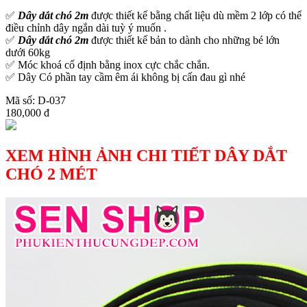
✅
Dây dắt chó 2m
được thiết kế bằng chất liệu dù mềm 2 lớp có thể
điều chỉnh dây ngắn dài tuỳ ý muốn .
✅
Dây dắt chó 2m
được thiết kế bản to dành cho những bé lớn
dưới 60kg
✅ Móc khoá cố định bằng inox cực chắc chắn.
✅ Dây Có phần tay cầm êm ái không bị cấn đau gì nhé
Mã số: D-037
180,000 đ
XEM HÌNH ẢNH CHI TIẾT DÂY DẮT
CHÓ 2 MÉT