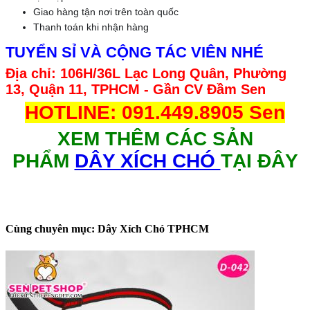
Giao hàng tận nơi trên toàn quốc
Thanh toán khi nhận hàng
TUYỂN SỈ VÀ CỘNG TÁC VIÊN NHÉ
Địa chỉ: 106H/36L Lạc Long Quân, Phường
13, Quận 11, TPHCM - Gần CV Đầm Sen
HOTLINE: 091.449.8905 Sen
XEM THÊM CÁC SẢN
PHẨM
DÂY XÍCH CHÓ
TẠI ĐÂY
Cùng chuyên mục: Dây Xích Chó TPHCM